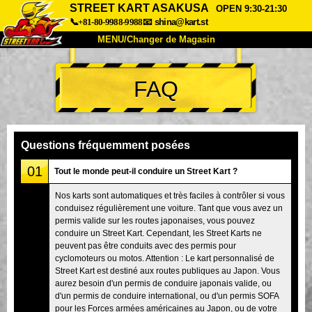
STREET KART ASAKUSA
OPEN 9:30-21:30
📞+81-80-9988-9988
📧
shina@kart.st
MENU/Changer de Magasin
ACCUEIL
FAQ
À Propos
Caractéristiques
Tarifs
Accès
Avis
FAQ
Entreprise
Réservation
Questions fréquemment posées
Changer de Magasin
01
Tout le monde peut-il conduire un Street Kart ?
Tokyo Shinagawa
Tokyo Akihabara#1
Nos karts sont automatiques et très faciles à contrôler si vous
conduisez régulièrement une voiture. Tant que vous avez un
Tokyo Akihabara#2
Tokyo Shibuya
permis valide sur les routes japonaises, vous pouvez
Tokyo Shibuya Annexe
Baie de Tokyo
conduire un Street Kart. Cependant, les Street Karts ne
peuvent pas être conduits avec des permis pour
Tokyo Asakusa
Osaka
cyclomoteurs ou motos. Attention : Le kart personnalisé de
Street Kart est destiné aux routes publiques au Japon. Vous
Okinawa
aurez besoin d'un permis de conduire japonais valide, ou
d'un permis de conduire international, ou d'un permis SOFA
pour les Forces armées américaines au Japon, ou de votre