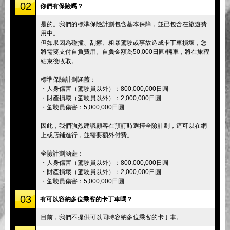
02
你們有保險嗎？
是的。我們的標準保險計劃包含基本保障，並已包含在旅遊費
用中。
但如果因為碰撞、刮擦、粗暴駕駛或事故造成卡丁車損壞，您
將需要支付自負費用。自負金額為50,000日圓/輛車，將在旅程
結束後收取。
標準保險計劃涵蓋：
・人身傷害（駕駛員以外）：800,000,000日圓
・財產損壞（駕駛員以外）：2,000,000日圓
・駕駛員傷害：5,000,000日圓
因此，我們強烈建議顧客在預訂時選擇全險計劃，這可以在網
上或店鋪進行，並需要額外付費。
全險計劃涵蓋：
・人身傷害（駕駛員以外）：800,000,000日圓
・財產損壞（駕駛員以外）：2,000,000日圓
・駕駛員傷害：5,000,000日圓
03
有可以容納多位乘客的卡丁車嗎？
目前，我們不提供可以同時容納多位乘客的卡丁車。