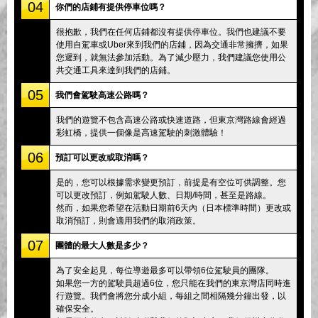
04
你們的店鋪有提供停車位嗎？
很抱歉，我們在任何店鋪都沒有提供停車位。我們也建議不要
使用自駕車或Uber來到我們的店鋪，因為交通非常擁擠，如果
您遲到，就無法參加活動。為了減少壓力，我們建議您使用公
共交通工具來達到我們的店鋪。
05
我們會駕駛高速公路嗎？
我們的遊覽不包含高速公路或快速道路，但東京灣路線會經過
彩虹橋，提供一個像是高速駕駛的刺激體驗！
06
預訂可以更改或取消嗎？
是的，您可以根據需求變更預訂，前提是有空位可供調整。您
可以更改預訂，例如駕駛人數、日期/時間，甚至是路線。
然而，如果您希望在活動日期前6天內（日本標準時間）更改或
取消預訂，則會適用我們的取消政策。
07
團體的最大人數是多少？
為了安全起見，每位導遊最多可以帶領6位駕駛員的團隊。
如果您一方的駕駛員超過6位，您只能在我們的東京灣店同時進
行遊覽。我們會將您分成小組，每組之間相隔幾分鐘出發，以
確保安全。