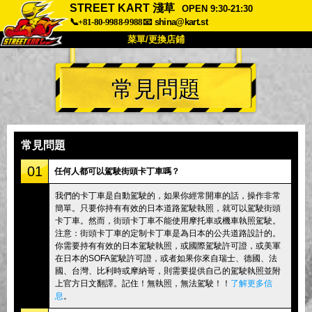
STREET KART 淺草
OPEN 9:30-21:30
📞+81-80-9988-9988
📧
shina@kart.st
菜單/更換店鋪
首頁
常見問題
關於
規格
價格
交通方式
顧客聲音
常見問題
公司
預訂
常見問題
更換店鋪
01
任何人都可以駕駛街頭卡丁車嗎？
東京 品川 #1
東京 秋葉原 #1
我們的卡丁車是自動駕駛的，如果你經常開車的話，操作非常
簡單。只要你持有有效的日本道路駕駛執照，就可以駕駛街頭
東京 秋葉原 #2
東京 澀谷
卡丁車。然而，街頭卡丁車不能使用摩托車或機車執照駕駛。
東京 澀谷附店
東京灣
注意：街頭卡丁車的定制卡丁車是為日本的公共道路設計的。
你需要持有有效的日本駕駛執照，或國際駕駛許可證，或美軍
東京 淺草
大阪
在日本的SOFA駕駛許可證，或者如果你來自瑞士、德國、法
國、台灣、比利時或摩納哥，則需要提供自己的駕駛執照並附
沖繩
上官方日文翻譯。記住！無執照，無法駕駛！！
了解更多信
息
。